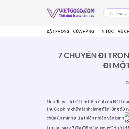
Bỏ
qua
Tìm
kiếm:
nội
dung
ĐẶT PHÒNG
CỬA HÀNG
TIN TỨC
VỀ C
7 CHUYẾN ĐI TRON
ĐI MỘT
Đ
Nếu Taipei là trái tim hiện đại của Đài L
thước phim chữa lành: làng đèn lồng đỏ r
chùa ẩn mình giữa thiên nhiên yên bình
Lưu lại ngay 7 địa điểm “must-go” dưới đâ