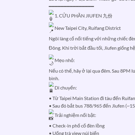
━━━━━━━━━━━━━━━
1. CỬU PHẦN JIUFEN 九份
New Taipei City, Ruifang District
Ngôi làng cổ nổi tiếng với những chiếc đèn
Đông. Khi trời bắt đầu tối, Jiufen giống
Mẹo nhỏ:
Nếu có thể, hãy ở lại qua đêm. Sau 8PM l
bình.
Di chuyển:
• Từ Taipei Main Station đi tàu đến Ruifa
• Sau đó bắt bus 788/965 đến Jiufen (~15
Trải nghiệm nổi bật:
• Check-in phố cổ đèn lồng
• Uống trà view núi biển