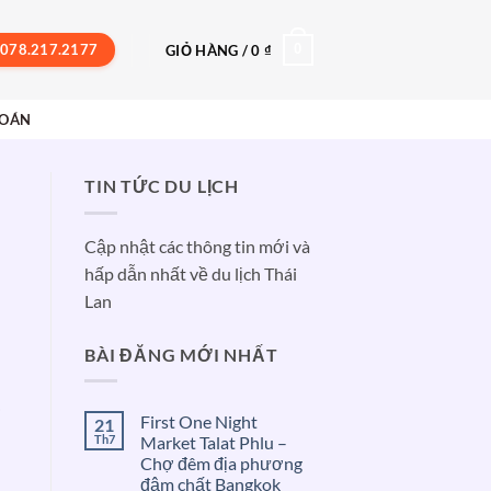
078.217.2177
0
GIỎ HÀNG /
0
₫
TOÁN
TIN TỨC DU LỊCH
Cập nhật các thông tin mới và
hấp dẫn nhất về du lịch Thái
Lan
BÀI ĐĂNG MỚI NHẤT
i
First One Night
21
Th7
Market Talat Phlu –
Chợ đêm địa phương
đậm chất Bangkok