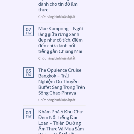
dành cho tín đồ ẩm
thực
ở
Chức năng bình luận bị tắt
First
One
Mae Kampong – Ngôi
07
Night
Th7
làng giữa rừng xanh
Market
đẹp như cổ tích, điểm
Talat
đến chữa lành nổi
Phlu
tiếng gần Chiang Mai
–
Chợ
ở
Chức năng bình luận bị tắt
đêm
Mae
địa
Kampong
The Opulence Cruise
05
phương
–
Th7
Bangkok – Trải
đậm
Ngôi
Nghiệm Du Thuyền
chất
làng
Buffet Sang Trọng Trên
Bangkok
giữa
Sông Chao Phraya
dành
rừng
cho
xanh
ở
Chức năng bình luận bị tắt
tín
đẹp
The
đồ
như
Opulence
Khám Phá 6 Khu Chợ
03
ẩm
cổ
Cruise
Th7
Đêm Nổi Tiếng Đài
thực
tích,
Bangkok
Loan – Thiên Đường
điểm
–
Ẩm Thực Và Mua Sắm
đến
Trải