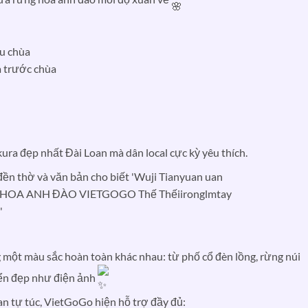
au chùa
a trước chùa
ra đẹp nhất Đài Loan mà dân local cực kỳ yêu thích.
 một màu sắc hoàn toàn khác nhau: từ phố cổ đèn lồng, rừng núi
ển đẹp như điện ảnh
an tự túc, VietGoGo hiện hỗ trợ đầy đủ: