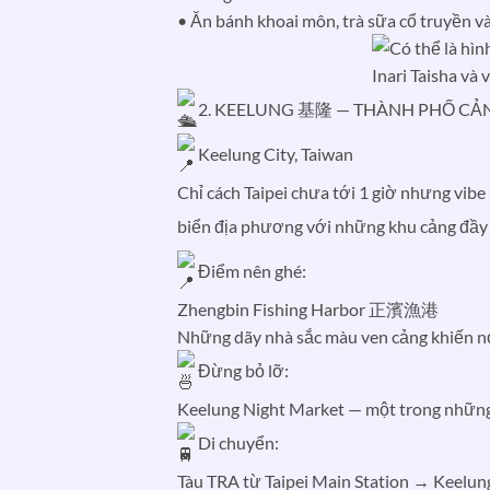
• Ăn bánh khoai môn, trà sữa cổ truyền và
2. KEELUNG 基隆 — THÀNH PHỐ CẢ
Keelung City, Taiwan
Chỉ cách Taipei chưa tới 1 giờ nhưng vib
biển địa phương với những khu cảng đầy
Điểm nên ghé:
Zhengbin Fishing Harbor 正濱漁港
Những dãy nhà sắc màu ven cảng khiến nơ
Đừng bỏ lỡ:
Keelung Night Market — một trong những
Di chuyển:
Tàu TRA từ Taipei Main Station → Keelung