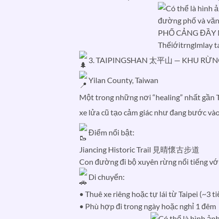
3. TAIPINGSHAN 太平山 — KHU RỪN
Yilan County, Taiwan
Một trong những nơi “healing” nhất gần 
xe lửa cũ tạo cảm giác như đang bước vào
Điểm nổi bật:
Jiancing Historic Trail 見晴懷古步道
Con đường đi bộ xuyên rừng nổi tiếng v
Di chuyển:
• Thuê xe riêng hoặc tự lái từ Taipei (~3 t
• Phù hợp đi trong ngày hoặc nghỉ 1 đêm