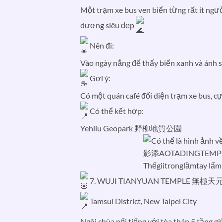
Một trạm xe bus ven biển từng rất ít ngư
dương siêu đẹp
Nên đi:
Vào ngày nắng để thấy biển xanh và ánh 
Gợi ý:
Có một quán café đối diện trạm xe bus, cự
Có thể kết hợp:
Yehliu Geopark 野柳地質公園
7. WUJI TIANYUAN TEMPLE 無極天
Tamsui District, New Taipei City
Ngôi chùa nổi tiếng với tòa tháp 5 tầng 