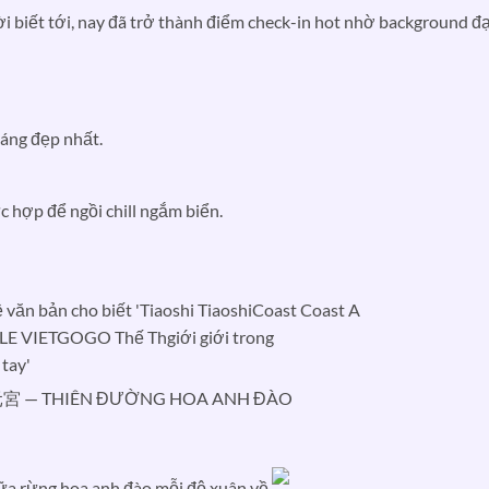
ời biết tới, nay đã trở thành điểm check-in hot nhờ background đạ
sáng đẹp nhất.
c hợp để ngồi chill ngắm biển.
元宮 — THIÊN ĐƯỜNG HOA ANH ĐÀO
giữa rừng hoa anh đào mỗi độ xuân về