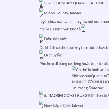
5. SHITOUSHAN QUANHUA TEM
Miaoli County, Taiwan
Ngôi chùa nằm ẩn mình giữa núi non thanh
mãi vì sự bình yên khó tả
Điều đặc biệt:
Du khách có thể thưởng thức bữa chay tr
Di chuyển:
Phù hợp đi bằng xe riêng hoặc tour tự túc
6. TIAOSHI COAST BUS STOP 跳
New Taipei City, Taiwan