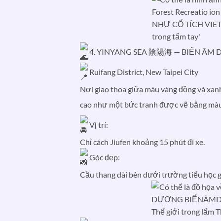
4. YINYANG SEA 陰陽海 — BIỂN ÂM
Ruifang District, New Taipei City
Nơi giao thoa giữa màu vàng đồng và xanh
cao như một bức tranh được vẽ bằng m
Vị trí:
Chỉ cách Jiufen khoảng 15 phút đi xe.
Góc đẹp:
Cầu thang dài bên dưới trường tiểu học gầ