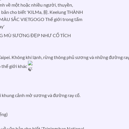
G MÙ SƯƠNG ĐẸP NHƯ CỔ TÍCH
Taipei. Không khí lạnh, rừng thông phủ sương và những đường ra
 thế giới khác
ới khung cảnh mờ sương và đường ray cổ.
iếng)