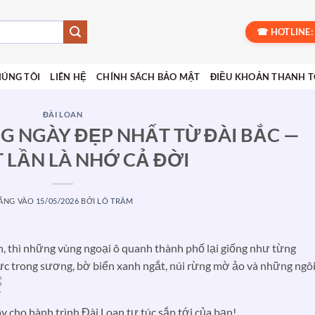
☎ HOTLINE: 
HÚNG TÔI
LIÊN HỆ
CHÍNH SÁCH BẢO MẬT
ĐIỀU KHOẢN THANH 
ĐÀI LOAN
G NGÀY ĐẸP NHẤT TỪ ĐÀI BẮC —
 LẦN LÀ NHỚ CẢ ĐỜI
ĂNG VÀO
15/05/2026
BỞI
LÔ TRÂM
oan, thì những vùng ngoại ô quanh thành phố lại giống như từng
ực trong sương, bờ biển xanh ngắt, núi rừng mờ ảo và những ngô
y cho hành trình Đài Loan tự túc sắp tới của bạn!