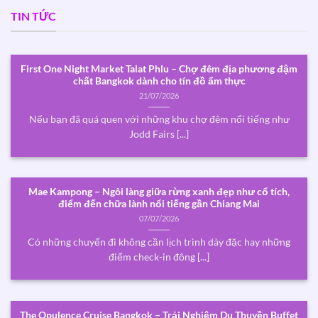
TIN TỨC
First One Night Market Talat Phlu – Chợ đêm địa phương đậm
chất Bangkok dành cho tín đồ ẩm thực
21/07/2026
Nếu bạn đã quá quen với những khu chợ đêm nổi tiếng như
Jodd Fairs [...]
Mae Kampong – Ngôi làng giữa rừng xanh đẹp như cổ tích,
điểm đến chữa lành nổi tiếng gần Chiang Mai
07/07/2026
Có những chuyến đi không cần lịch trình dày đặc hay những
điểm check-in đông [...]
The Opulence Cruise Bangkok – Trải Nghiệm Du Thuyền Buffet