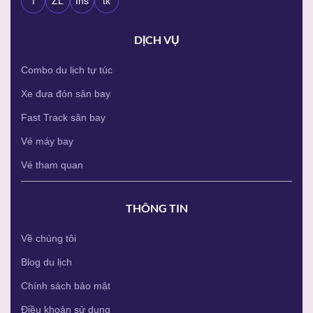
WELCOME TO
f
ZL
Ins
tk
OUR FASHION
DỊCH VỤ
SHOP
Combo du lịch tự túc
Lorem ipsum dolor sit amet, consectetuer adipiscing elit,
Xe đưa đón sân bay
sed diam nonummy nibh euismod tincidunt ut laoreet
dolore magna aliquam erat volutpat.
Fast Track sân bay
Vé máy bay
CLICK ME!
Vé tham quan
THÔNG TIN
Về chúng tôi
Blog du lịch
Chính sách bảo mật
Điều khoản sử dụng