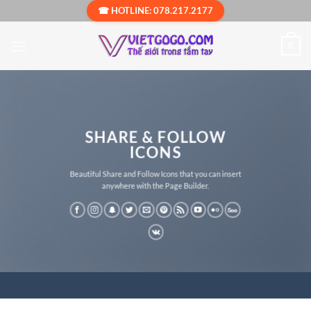
Bỏ
☎ HOTLINE: 078.217.2177
qua
nội
0
dung
SHARE & FOLLOW
ICONS
Beautiful Share and Follow Icons that you can insert
anywhere with the Page Builder.