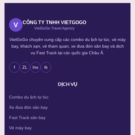
CÔNG TY TNHH VIETGOGO
V
VietGoGo Travel Agency
VietGoGo chuyên cung cấp các combo du lịch tự túc, vé máy
bay, khách sạn, vé tham quan, xe đưa đón sân bay và dịch
vụ Fast Track tại các quốc gia Châu Á.
f
ZL
Ins
tk
DỊCH VỤ
Combo du lịch tự túc
Xe đưa đón sân bay
Fast Track sân bay
Vé máy bay