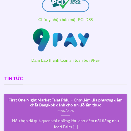
Chứng nhận bảo mật PCI DSS
Đảm bảo thanh toán an toàn bởi 9Pay
TIN TỨC
First One Night Market Talat Phlu – Chợ đêm địa phương đậm
chất Bangkok dành cho tín đồ ẩm thực
21/07/2026
Nếu bạn đã quá quen với những khu chợ đêm nổi tiếng như
Jodd Fairs [...]