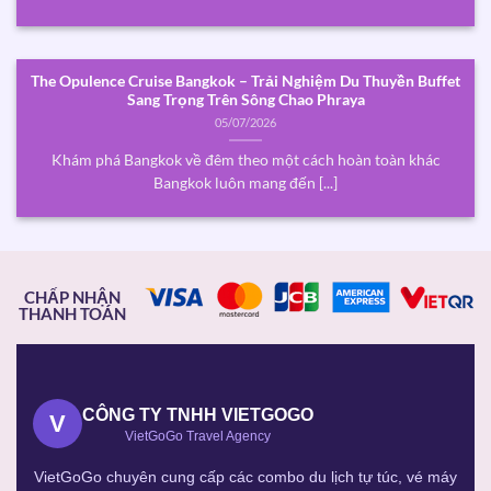
The Opulence Cruise Bangkok – Trải Nghiệm Du Thuyền Buffet
Sang Trọng Trên Sông Chao Phraya
05/07/2026
Khám phá Bangkok về đêm theo một cách hoàn toàn khác
Bangkok luôn mang đến [...]
CHẤP NHẬN
THANH TOÁN
CÔNG TY TNHH VIETGOGO
V
VietGoGo Travel Agency
VietGoGo chuyên cung cấp các combo du lịch tự túc, vé máy