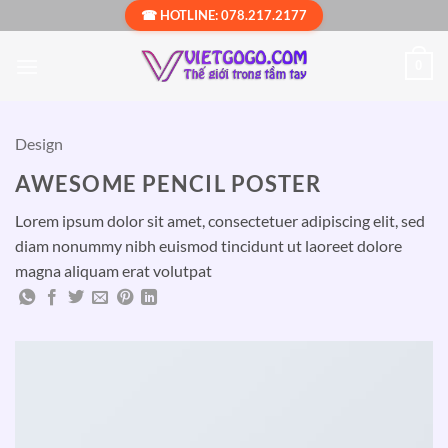
Bỏ
☎ HOTLINE: 078.217.2177
qua
nội
0
dung
Design
AWESOME PENCIL POSTER
Lorem ipsum dolor sit amet, consectetuer adipiscing elit, sed
diam nonummy nibh euismod tincidunt ut laoreet dolore
magna aliquam erat volutpat