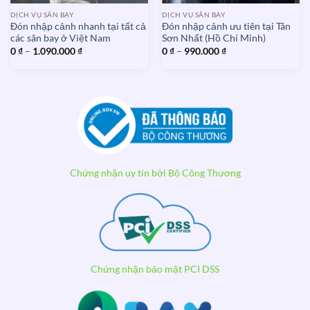
DỊCH VỤ SÂN BAY
DỊCH VỤ SÂN BAY
Đón nhập cảnh nhanh tại tất cả
Đón nhập cảnh ưu tiên tại Tân
các sân bay ở Việt Nam
Sơn Nhất (Hồ Chí Minh)
Khoảng
Khoảng
0
₫
–
1.090.000
₫
0
₫
–
990.000
₫
giá:
giá:
từ
từ
0 ₫
0 ₫
đến
đến
1.090.000 ₫
990.000 ₫
Chứng nhận uy tín bởi Bộ Công Thương
Chứng nhận bảo mật PCI DSS