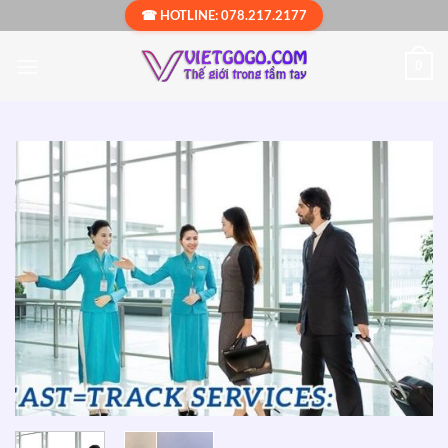
Bỏ
☎ HOTLINE: 078.217.2177
qua
nội
0
dung