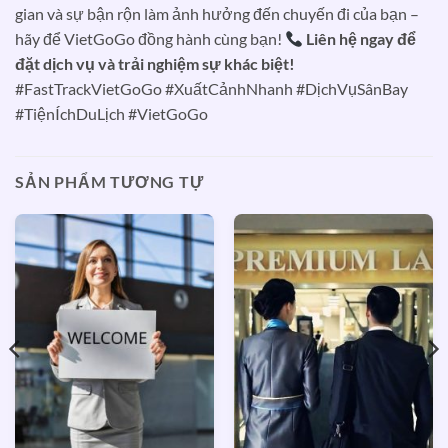
gian và sự bận rộn làm ảnh hưởng đến chuyến đi của bạn –
hãy để VietGoGo đồng hành cùng bạn!
Liên hệ ngay để
đặt dịch vụ và trải nghiệm sự khác biệt!
#FastTrackVietGoGo #XuấtCảnhNhanh #DịchVụSânBay
#TiệnÍchDuLịch #VietGoGo
SẢN PHẨM TƯƠNG TỰ