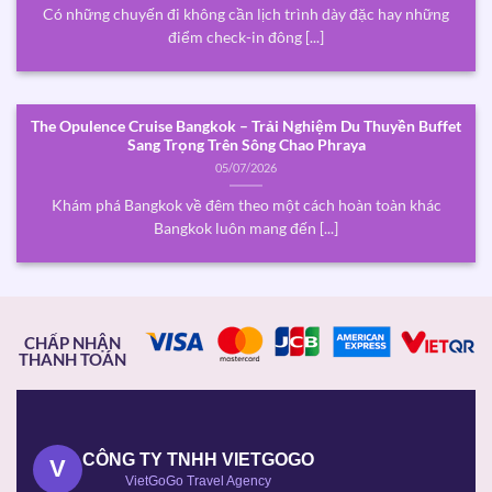
Có những chuyến đi không cần lịch trình dày đặc hay những
điểm check-in đông [...]
The Opulence Cruise Bangkok – Trải Nghiệm Du Thuyền Buffet
Sang Trọng Trên Sông Chao Phraya
05/07/2026
Khám phá Bangkok về đêm theo một cách hoàn toàn khác
Bangkok luôn mang đến [...]
CHẤP NHẬN
THANH TOÁN
CÔNG TY TNHH VIETGOGO
V
VietGoGo Travel Agency