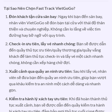
Tại Sao Nên Chọn Fast Track VietGoGo?
Đón khách tận cửa sân bay
: Ngay khi bạn đến sân bay,
nhân viên VietGoGo sẽ đón bạn tại cửa với thái độ thân
thiện và chuyên nghiệp. Không cần lo lắng về việc tìm
đường hay bỡ ngỡ với quy trình.
Check-in ưu tiên, lấy vé nhanh chóng
: Bạn sẽ được dẫn
đến quầy thủ tục ưu tiên/quầy thương gia/quầy vắng
khách để làm thủ tục check-in và lấy vé một cách nhanh
chóng, không cần xếp hàng chờ đợi.
Xuất cảnh qua quầy an ninh ưu tiên
: Sau khi lấy vé, nhân
viên sẽ đưa bạn đến quầy an ninh ưu tiên, giúp bạn vượt
qua khâu kiểm tra an ninh một cách dễ dàng và nhanh
gọn.
Kiểm tra hành lý xách tay ưu tiên
: Khi đã hoàn thành thủ
tục xuất cảnh, bạn sẽ được dẫn đến quầy kiểm tra hành
lý xách tay ưu tiên, đảm bảo mọi thủ tục cuối cùng được