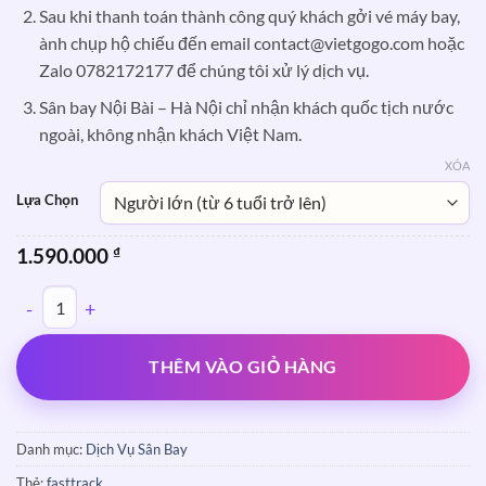
Sau khi thanh toán thành công quý khách gởi vé máy bay,
ành chụp hộ chiếu đến email contact@vietgogo.com hoặc
Zalo 0782172177 để chúng tôi xử lý dịch vụ.
Sân bay Nội Bài – Hà Nội chỉ nhận khách quốc tịch nước
ngoài, không nhận khách Việt Nam.
XÓA
Lựa Chọn
1.590.000
₫
Fast Track Xuất Cảnh Tất Cả Các Sân Bay (Không hổ trợ các hãng VJ, 
THÊM VÀO GIỎ HÀNG
Danh mục:
Dịch Vụ Sân Bay
Thẻ:
fasttrack