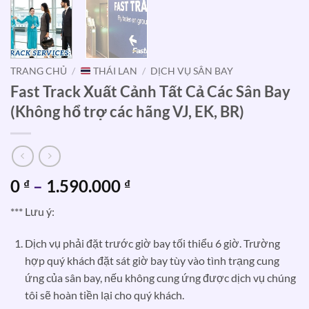
TRANG CHỦ
/
THÁI LAN
/
DỊCH VỤ SÂN BAY
Fast Track Xuất Cảnh Tất Cả Các Sân Bay
(Không hổ trợ các hãng VJ, EK, BR)
Khoảng
0
–
1.590.000
₫
₫
giá:
*** Lưu ý:
từ
0 ₫
Dịch vụ phải đặt trước giờ bay tối thiểu 6 giờ. Trường
đến
hợp quý khách đặt sát giờ bay tùy vào tình trạng cung
1.590.000 ₫
ứng của sân bay, nếu không cung ứng được dịch vụ chúng
tôi sẽ hoàn tiền lại cho quý khách.