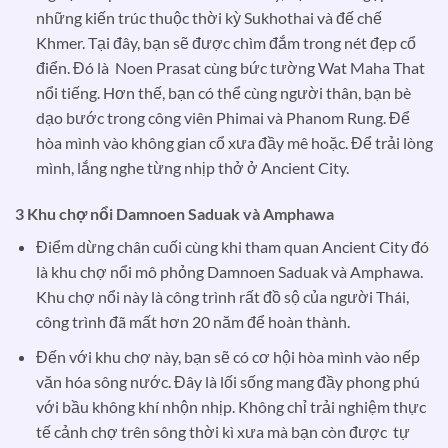
những kiến trúc thuộc thời kỳ Sukhothai và đế chế
Khmer. Tại đây, bạn sẽ được chìm đắm trong nét đẹp cổ
điển. Đó là Noen Prasat cùng bức tường Wat Maha That
nổi tiếng. Hơn thế, bạn có thể cùng người thân, bạn bè
dạo bước trong công viên Phimai và Phanom Rung. Để
hòa mình vào không gian cổ xưa đầy mê hoặc. Để trải lòng
mình, lắng nghe từng nhịp thở ở Ancient City.
3 Khu chợ nổi Damnoen Saduak và Amphawa
Điểm dừng chân cuối cùng khi tham quan Ancient City đó
là khu chợ nổi mô phỏng Damnoen Saduak và Amphawa.
Khu chợ nổi này là công trình rất đồ sộ của người Thái,
công trình đã mất hơn 20 năm để hoàn thành.
Đến với khu chợ này, bạn sẽ có cơ hội hòa mình vào nếp
văn hóa sông nước. Đây là lối sống mang đầy phong phú
với bầu không khí nhộn nhịp. Không chỉ trải nghiệm thực
tế cảnh chợ trên sông thời kì xưa mà bạn còn được tự