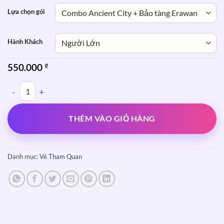
Lựa chọn gói
Hành Khách
550.000
₫
Vé vào cổng The Ancient City (Muang Boran) số lượng
THÊM VÀO GIỎ HÀNG
Danh mục:
Vé Tham Quan