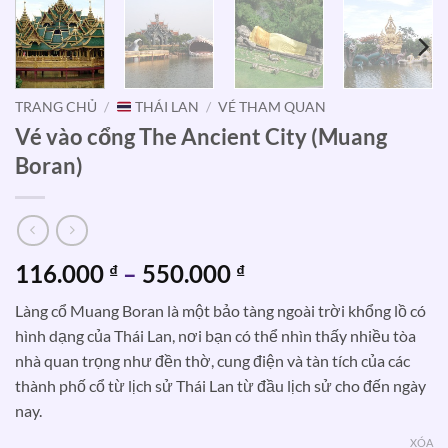
TRANG CHỦ
/
THÁI LAN
/
VÉ THAM QUAN
Vé vào cổng The Ancient City (Muang
Boran)
Khoảng
116.000
–
550.000
₫
₫
giá:
Làng cổ Muang Boran là một bảo tàng ngoài trời khổng lồ có
từ
hình dạng của Thái Lan, nơi bạn có thể nhìn thấy nhiều tòa
116.000 ₫
nhà quan trọng như đền thờ, cung điện và tàn tích của các
đến
thành phố cổ từ lịch sử Thái Lan từ đầu lịch sử cho đến ngày
550.000 ₫
nay.
XÓA