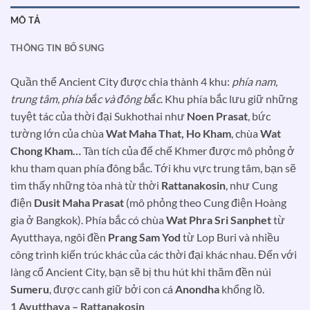
MÔ TẢ
THÔNG TIN BỔ SUNG
Quần thể Ancient City được chia thành 4 khu:
phía nam,
trung tâm, phía bắc và đông bắc
. Khu phía bắc lưu giữ những
tuyệt tác của thời đại Sukhothai như
Noen Prasat
, bức
tường lớn của chùa
Wat Maha That, Ho Kham
, chùa
Wat
Chong Kham…
Tàn tích của đế chế Khmer được mô phỏng ở
khu tham quan phía đông bắc. Tới khu vực trung tâm, bạn sẽ
tìm thấy những tòa nhà từ thời
Rattanakosin
, như Cung
điện
Dusit Maha Prasat
(mô phỏng theo Cung điện Hoàng
gia ở Bangkok). Phía bắc có chùa
Wat Phra Sri Sanphet
từ
Ayutthaya, ngôi đền
Prang Sam Yod
từ Lop Buri và nhiều
công trình kiến trúc khác của các thời đại khác nhau. Đến với
làng cổ Ancient City, bạn sẽ bị thu hút khi thăm đền núi
Sumeru
, được canh giữ bởi con cá
Anondha
khổng lồ.
1 Ayutthaya – Rattanakosin