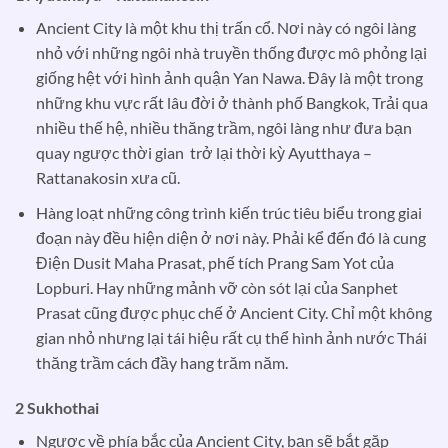
Ancient City là một khu thị trấn cổ. Nơi này có ngôi làng
nhỏ với những ngôi nhà truyền thống được mô phỏng lại
giống hệt với hình ảnh quận Yan Nawa. Đây là một trong
những khu vực rất lâu đời ở thành phố Bangkok, Trải qua
nhiều thế hệ, nhiều thăng trầm, ngôi làng như đưa bạn
quay ngược thời gian trở lại thời kỳ Ayutthaya –
Rattanakosin xưa cũ.
Hàng loạt những công trình kiến trúc tiêu biểu trong giai
đoạn này đều hiện diện ở nơi này. Phải kể đến đó là cung
Điện Dusit Maha Prasat, phế tích Prang Sam Yot của
Lopburi. Hay những mảnh vỡ còn sót lại của Sanphet
Prasat cũng được phục chế ở Ancient City. Chỉ một không
gian nhỏ nhưng lại tái hiệu rất cụ thể hình ảnh nước Thái
thăng trầm cách đầy hang trăm năm.
2 Sukhothai
Ngược về phía bắc của Ancient City, bạn sẽ bắt gặp