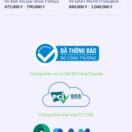
Vé Xem Alcazar Show Pattaya
Vé Safari World Ở Bangkok
Khoảng
Khoảng
475.000
₫
–
790.000
₫
840.000
₫
–
1.040.000
₫
giá:
giá:
từ
từ
475.000 ₫
840.000 ₫
đến
đến
₫
790.000 ₫
1.040.000 
0 ₫
Chứng nhận uy tín bởi Bộ Công Thương
Chứng nhận bảo mật PCI DSS