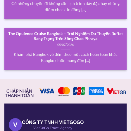
Có những chuyến đi không cần lịch trình dày đặc hay những
điểm check-in đông [...]
The Opulence Cruise Bangkok – Trải Nghiệm Du Thuyền Buffet
Sang Trọng Trên Sông Chao Phraya
05/07/2026
Khám phá Bangkok về đêm theo một cách hoàn toàn khác
Bangkok luôn mang đến [...]
CHẤP NHẬN
THANH TOÁN
CÔNG TY TNHH VIETGOGO
V
VietGoGo Travel Agency