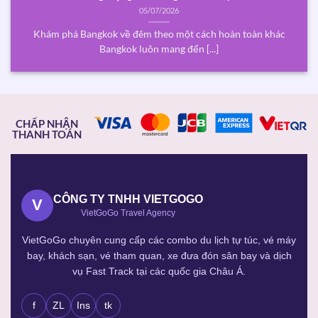
05/07/2026
Khám phá Bangkok về đêm theo một cách hoàn toàn khác
Bangkok luôn mang đến [...]
CHẤP NHẬN
THANH TOÁN
CÔNG TY TNHH VIETGOGO
V
VietGoGo Travel Agency
VietGoGo chuyên cung cấp các combo du lịch tự túc, vé máy
bay, khách sạn, vé tham quan, xe đưa đón sân bay và dịch
vụ Fast Track tại các quốc gia Châu Á.
f
ZL
Ins
tk