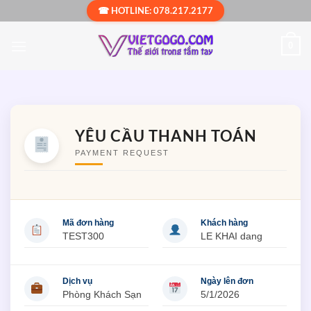
Bỏ
☎ HOTLINE: 078.217.2177
qua
nội
0
dung
YÊU CẦU THANH TOÁN
PAYMENT REQUEST
Mã đơn hàng
Khách hàng
TEST300
LE KHAI dang
Dịch vụ
Ngày lên đơn
Phòng Khách Sạn
5/1/2026