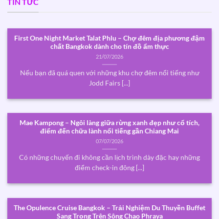
TIN TỨC
First One Night Market Talat Phlu – Chợ đêm địa phương đậm
chất Bangkok dành cho tín đồ ẩm thực
21/07/2026
Nếu bạn đã quá quen với những khu chợ đêm nổi tiếng như
Jodd Fairs [...]
Mae Kampong – Ngôi làng giữa rừng xanh đẹp như cổ tích,
điểm đến chữa lành nổi tiếng gần Chiang Mai
07/07/2026
Có những chuyến đi không cần lịch trình dày đặc hay những
điểm check-in đông [...]
The Opulence Cruise Bangkok – Trải Nghiệm Du Thuyền Buffet
Sang Trọng Trên Sông Chao Phraya