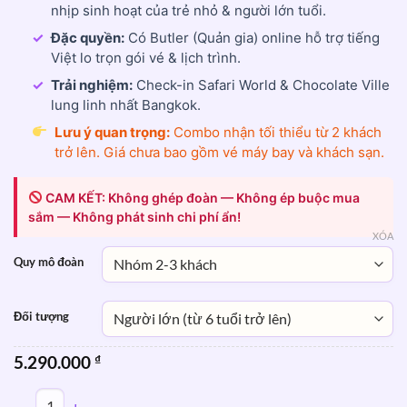
đến
nhịp sinh hoạt của trẻ nhỏ & người lớn tuổi.
5.290.000 ₫
✓
Đặc quyền:
Có Butler (Quản gia) online hỗ trợ tiếng
Việt lo trọn gói vé & lịch trình.
✓
Trải nghiệm:
Check-in Safari World & Chocolate Ville
lung linh nhất Bangkok.
Lưu ý quan trọng:
Combo nhận tối thiểu từ 2 khách
trở lên. Giá chưa bao gồm vé máy bay và khách sạn.
CAM KẾT: Không ghép đoàn — Không ép buộc mua
sắm — Không phát sinh chi phí ẩn!
XÓA
Quy mô đoàn
Đối tượng
5.290.000
₫
COMBO du lịch tự túc Bangkok VIP 3N2Đ - Gia đình mùa hè - T3A số