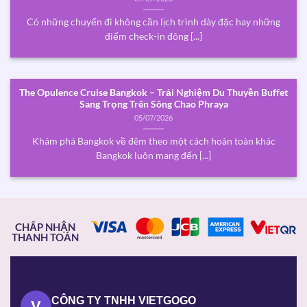
Có những chuyến đi không cần lịch trình dày đặc hay những
điểm check-in đông [...]
The Opulence Cruise Bangkok – Trải Nghiệm Du Thuyền Buffet
Sang Trọng Trên Sông Chao Phraya
05/07/2026
Khám phá Bangkok về đêm theo một cách hoàn toàn khác
Bangkok luôn mang đến [...]
CHẤP NHẬN
THANH TOÁN
CÔNG TY TNHH VIETGOGO
V