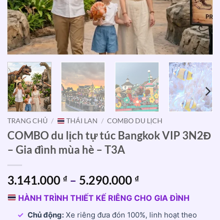
TRANG CHỦ
/
THÁI LAN
/
COMBO DU LỊCH
COMBO du lịch tự túc Bangkok VIP 3N2Đ
– Gia đình mùa hè – T3A
Khoảng
3.141.000
–
5.290.000
₫
₫
giá:
HÀNH TRÌNH THIẾT KẾ RIÊNG CHO GIA ĐÌNH
từ
3.141.000 ₫
✓
Chủ động:
Xe riêng đưa đón 100%, linh hoạt theo